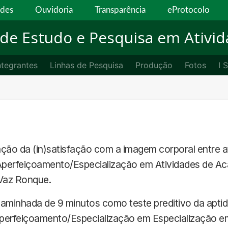
ades
Ouvidoria
Transparência
eProtocolo
de Estudo e Pesquisa em Ativida
ntegrantes
Linhas de Pesquisa
Produção
Fotos
I 
ção da (in)satisfação com a imagem corporal entre at
. (Aperfeiçoamento/Especialização em Atividades de A
 Vaz Ronque.
caminhada de 9 minutos como teste preditivo da aptid
perfeiçoamento/Especialização em Especialização em 